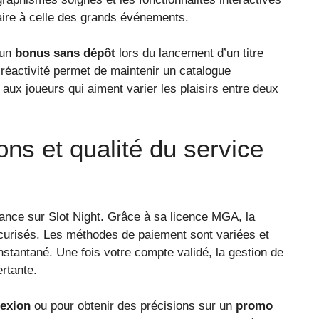
aire à celle des grands événements.
 un
bonus sans dépôt
lors du lancement d’un titre
réactivité permet de maintenir un catalogue
 aux joueurs qui aiment varier les plaisirs entre deux
ions et qualité du service
fiance sur Slot Night. Grâce à sa licence MGA, la
sécurisés. Les méthodes de paiement sont variées et
instantané. Une fois votre compte validé, la gestion de
rtante.
exion
ou pour obtenir des précisions sur un
promo