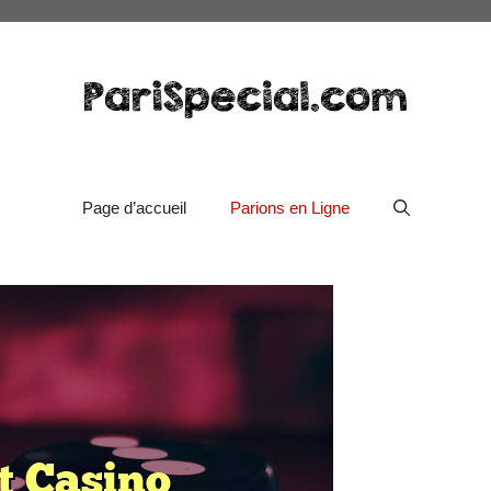
Page d’accueil
Parions en Ligne