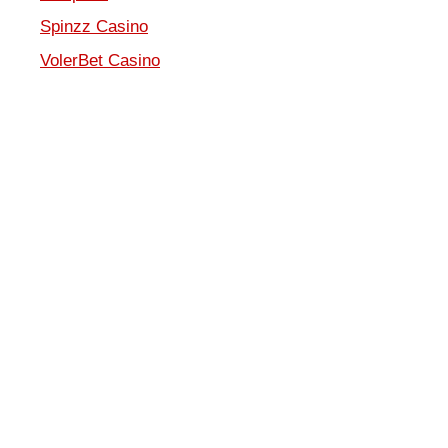
Spinzz Casino
VolerBet Casino