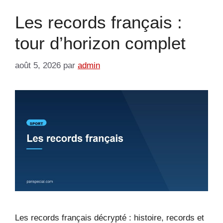
Les records français :
tour d’horizon complet
août 5, 2026
par
admin
Les records français décrypté : histoire, records et