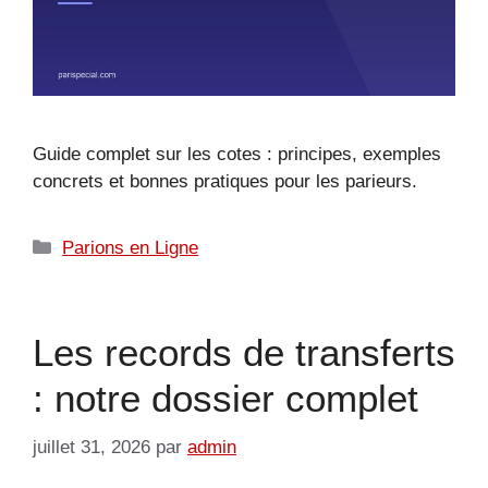
Guide complet sur les cotes : principes, exemples
concrets et bonnes pratiques pour les parieurs.
Catégories
Parions en Ligne
Les records de transferts
: notre dossier complet
juillet 31, 2026
par
admin