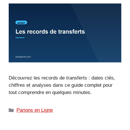
Découvrez les records de transferts : dates clés,
chiffres et analyses dans ce guide complet pour
tout comprendre en quelques minutes.
Catégories
Parions en Ligne