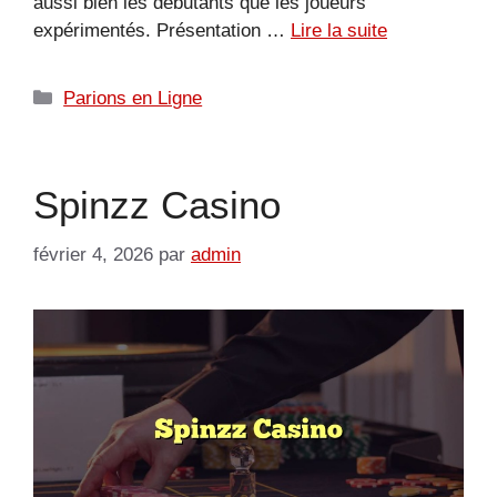
aussi bien les débutants que les joueurs
expérimentés. Présentation …
Lire la suite
Catégories
Parions en Ligne
Spinzz Casino
février 4, 2026
par
admin