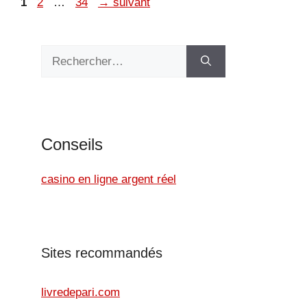
Page
Page
Page
1
2
…
34
→
suivant
Rechercher :
Conseils
casino en ligne argent réel
Sites recommandés
livredepari.com