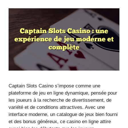
Captain Slots Casino s’impose comme une
plateforme de jeu en ligne dynamique, pensée pour
les joueurs à la recherche de divertissement, de
variété et de conditions attractives. Avec une
interface moderne, un catalogue de jeux bien fourni
et des bonus généreux, ce casino en ligne attire