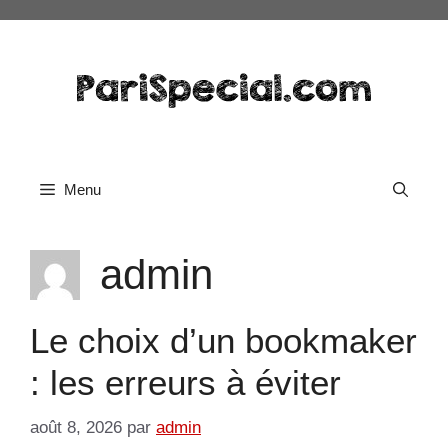
Aller
au
contenu
Menu
admin
Le choix d’un bookmaker
: les erreurs à éviter
août 8, 2026
par
admin