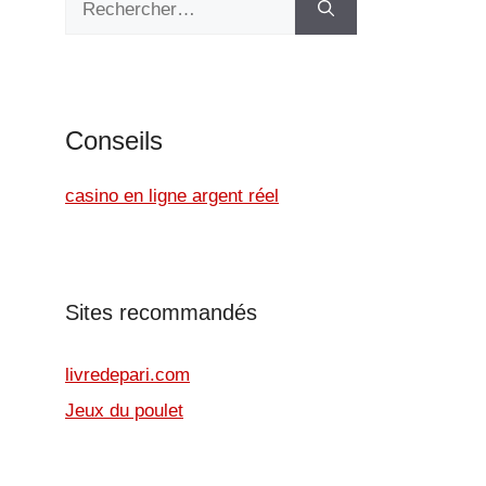
Conseils
casino en ligne argent réel
Sites recommandés
livredepari.com
Jeux du poulet