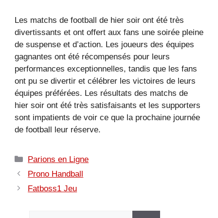
Les matchs de football de hier soir ont été très
divertissants et ont offert aux fans une soirée pleine
de suspense et d’action. Les joueurs des équipes
gagnantes ont été récompensés pour leurs
performances exceptionnelles, tandis que les fans
ont pu se divertir et célébrer les victoires de leurs
équipes préférées. Les résultats des matchs de
hier soir ont été très satisfaisants et les supporters
sont impatients de voir ce que la prochaine journée
de football leur réserve.
Catégories
Parions en Ligne
Prono Handball
Fatboss1 Jeu
Rechercher :