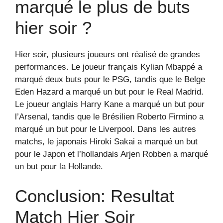
marqué le plus de buts
hier soir ?
Hier soir, plusieurs joueurs ont réalisé de grandes
performances. Le joueur français Kylian Mbappé a
marqué deux buts pour le PSG, tandis que le Belge
Eden Hazard a marqué un but pour le Real Madrid.
Le joueur anglais Harry Kane a marqué un but pour
l’Arsenal, tandis que le Brésilien Roberto Firmino a
marqué un but pour le Liverpool. Dans les autres
matchs, le japonais Hiroki Sakai a marqué un but
pour le Japon et l’hollandais Arjen Robben a marqué
un but pour la Hollande.
Conclusion: Resultat
Match Hier Soir