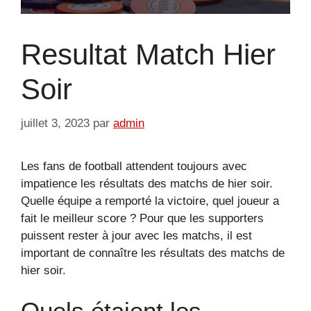
Resultat Match Hier
Soir
juillet 3, 2023
par
admin
Les fans de football attendent toujours avec
impatience les résultats des matchs de hier soir.
Quelle équipe a remporté la victoire, quel joueur a
fait le meilleur score ? Pour que les supporters
puissent rester à jour avec les matchs, il est
important de connaître les résultats des matchs de
hier soir.
Quels étaient les