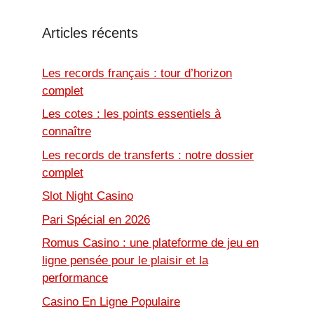
Articles récents
Les records français : tour d’horizon
complet
Les cotes : les points essentiels à
connaître
Les records de transferts : notre dossier
complet
Slot Night Casino
Pari Spécial en 2026
Romus Casino : une plateforme de jeu en
ligne pensée pour le plaisir et la
performance
Casino En Ligne Populaire