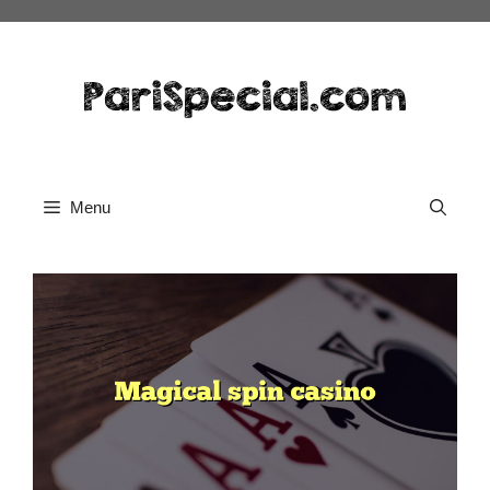
Aller
au
contenu
Menu