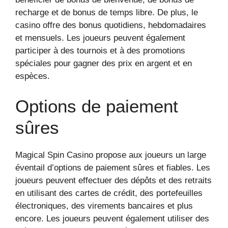
recharge et de bonus de temps libre. De plus, le
casino offre des bonus quotidiens, hebdomadaires
et mensuels. Les joueurs peuvent également
participer à des tournois et à des promotions
spéciales pour gagner des prix en argent et en
espèces.
Options de paiement
sûres
Magical Spin Casino propose aux joueurs un large
éventail d’options de paiement sûres et fiables. Les
joueurs peuvent effectuer des dépôts et des retraits
en utilisant des cartes de crédit, des portefeuilles
électroniques, des virements bancaires et plus
encore. Les joueurs peuvent également utiliser des