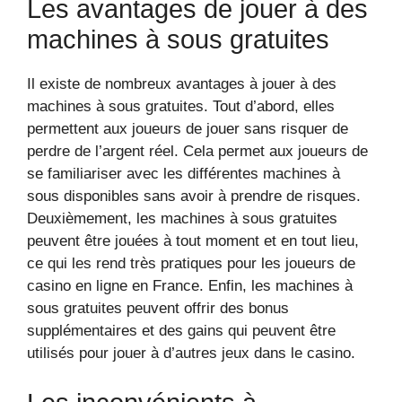
Les avantages de jouer à des
machines à sous gratuites
Il existe de nombreux avantages à jouer à des
machines à sous gratuites. Tout d’abord, elles
permettent aux joueurs de jouer sans risquer de
perdre de l’argent réel. Cela permet aux joueurs de
se familiariser avec les différentes machines à
sous disponibles sans avoir à prendre de risques.
Deuxièmement, les machines à sous gratuites
peuvent être jouées à tout moment et en tout lieu,
ce qui les rend très pratiques pour les joueurs de
casino en ligne en France. Enfin, les machines à
sous gratuites peuvent offrir des bonus
supplémentaires et des gains qui peuvent être
utilisés pour jouer à d’autres jeux dans le casino.