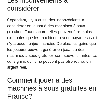
Les inconvénients à
considérer
Cependant, il y a aussi des inconvénients à
considérer en jouant à des machines à sous
gratuites. Tout d’abord, elles peuvent être moins
excitantes que les machines à sous payantes car il
n’y a aucun enjeu financier. De plus, les gains que
les joueurs peuvent générer en jouant à des
machines à sous gratuites sont souvent limités, ce
qui signifie qu’ils ne peuvent pas être retirés en
argent réel.
Comment jouer à des
machines à sous gratuites en
France?