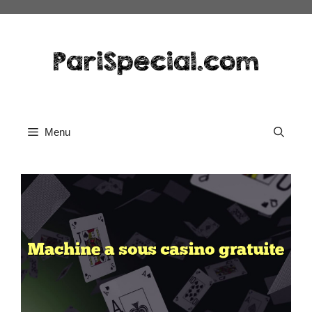
Aller
au
contenu
Menu