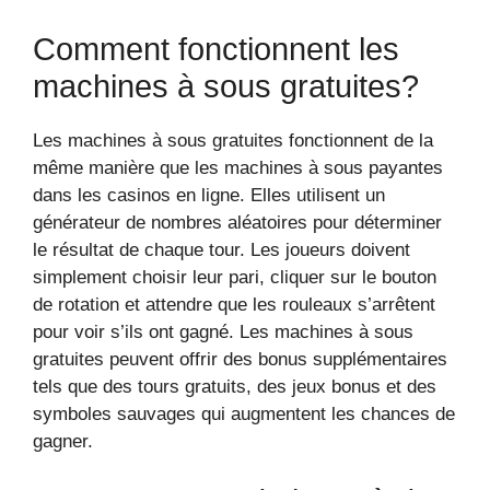
Comment fonctionnent les
machines à sous gratuites?
Les machines à sous gratuites fonctionnent de la
même manière que les machines à sous payantes
dans les casinos en ligne. Elles utilisent un
générateur de nombres aléatoires pour déterminer
le résultat de chaque tour. Les joueurs doivent
simplement choisir leur pari, cliquer sur le bouton
de rotation et attendre que les rouleaux s’arrêtent
pour voir s’ils ont gagné. Les machines à sous
gratuites peuvent offrir des bonus supplémentaires
tels que des tours gratuits, des jeux bonus et des
symboles sauvages qui augmentent les chances de
gagner.