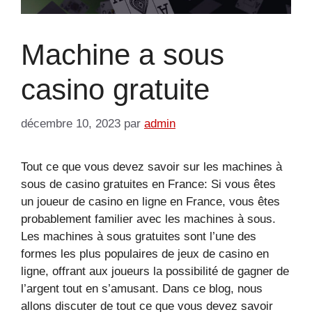
Machine a sous
casino gratuite
décembre 10, 2023
par
admin
Tout ce que vous devez savoir sur les machines à
sous de casino gratuites en France: Si vous êtes
un joueur de casino en ligne en France, vous êtes
probablement familier avec les machines à sous.
Les machines à sous gratuites sont l’une des
formes les plus populaires de jeux de casino en
ligne, offrant aux joueurs la possibilité de gagner de
l’argent tout en s’amusant. Dans ce blog, nous
allons discuter de tout ce que vous devez savoir