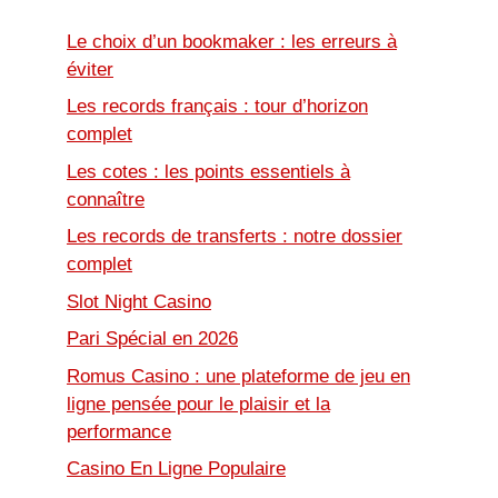
Le choix d’un bookmaker : les erreurs à
éviter
Les records français : tour d’horizon
complet
Les cotes : les points essentiels à
connaître
Les records de transferts : notre dossier
complet
Slot Night Casino
Pari Spécial en 2026
Romus Casino : une plateforme de jeu en
ligne pensée pour le plaisir et la
performance
Casino En Ligne Populaire