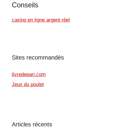
Conseils
casino en ligne argent réel
Sites recommandés
livredepari.com
Jeux du poulet
Articles récents