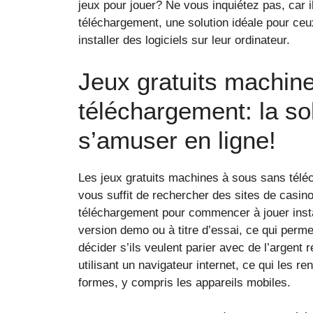
jeux pour jouer? Ne vous inquiétez pas, car 
téléchargement, une solution idéale pour ceu
installer des logiciels sur leur ordinateur.
Jeux gratuits machin
téléchargement: la so
s’amuser en ligne!
Les jeux gratuits machines à sous sans téléc
vous suffit de rechercher des sites de casin
téléchargement pour commencer à jouer inst
version demo ou à titre d’essai, ce qui perme
décider s’ils veulent parier avec de l’argent
utilisant un navigateur internet, ce qui les r
formes, y compris les appareils mobiles.