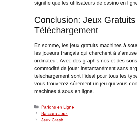
signifie que les utilisateurs de casino en lig
Conclusion: Jeux Gratuit
Téléchargement
En somme, les jeux gratuits machines à sous
les joueurs français qui cherchent à s’amuser
ordinateur. Avec des graphismes et des sons 
commodité de jouer instantanément sans arge
téléchargement sont l’idéal pour tous les ty
vous trouverez sûrement un jeu qui vous convi
machines à sous en ligne.
Catégories
Parions en Ligne
Baccara Jeux
Jeux Crash