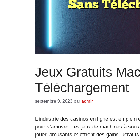
Jeux Gratuits Ma
Téléchargement
septembre 9, 2023
par
admin
L’industrie des casinos en ligne est en plein
pour s’amuser. Les jeux de machines à sous so
jouer, amusants et offrent des gains lucratif