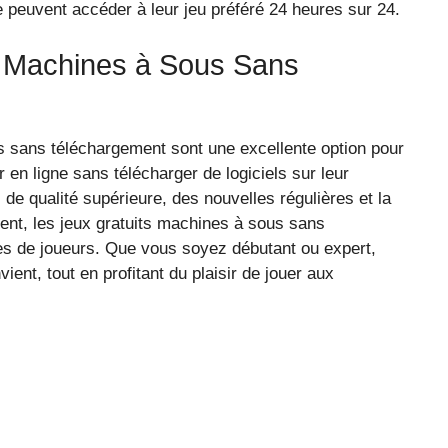
ne peuvent accéder à leur jeu préféré 24 heures sur 24.
s Machines à Sous Sans
 sans téléchargement sont une excellente option pour
 en ligne sans télécharger de logiciels sur leur
de qualité supérieure, des nouvelles régulières et la
nt, les jeux gratuits machines à sous sans
pes de joueurs. Que vous soyez débutant ou expert,
ent, tout en profitant du plaisir de jouer aux