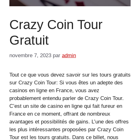
Crazy Coin Tour
Gratuit
novembre 7, 2023
par
admin
Tout ce que vous devez savoir sur les tours gratuits
sur Crazy Coin Tour: Si vous êtes un adepte des
casinos en ligne en France, vous avez
probablement entendu parler de Crazy Coin Tour.
C’est un site de casino en ligne qui fait fureur en
France en ce moment, offrant de nombreux
avantages et possibilités de gains. L’une des offres
les plus intéressantes proposées par Crazy Coin
Tour est les tours gratuits. Dans ce billet, nous