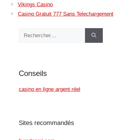
Vikings Casino
Casino Gratuit 777 Sans Telechargement
Rechercher :
Conseils
casino en ligne argent réel
Sites recommandés