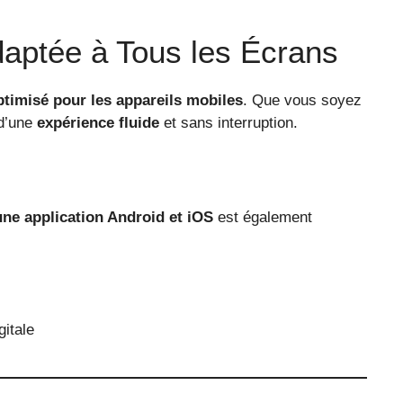
aptée à Tous les Écrans
ptimisé pour les appareils mobiles
. Que vous soyez
 d’une
expérience fluide
et sans interruption.
une application Android et iOS
est également
itale