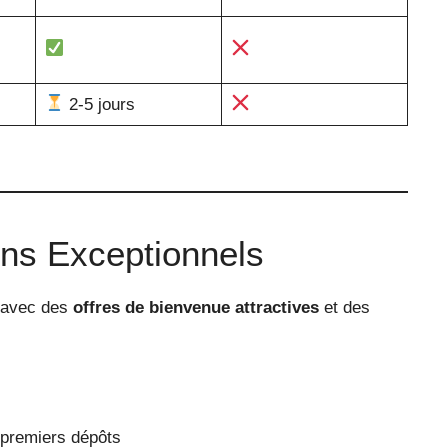
2-5 jours
ns Exceptionnels
 avec des
offres de bienvenue attractives
et des
 premiers dépôts