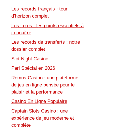
Les records français : tour
d’horizon complet
Les cotes : les points essentiels à
connaître
Les records de transferts : notre
dossier complet
Slot Night Casino
Pari Spécial en 2026
Romus Casino : une plateforme
de jeu en ligne pensée pour le
plaisir et la performance
Casino En Ligne Populaire
Captain Slots Casino : une
expérience de jeu moderne et
complète