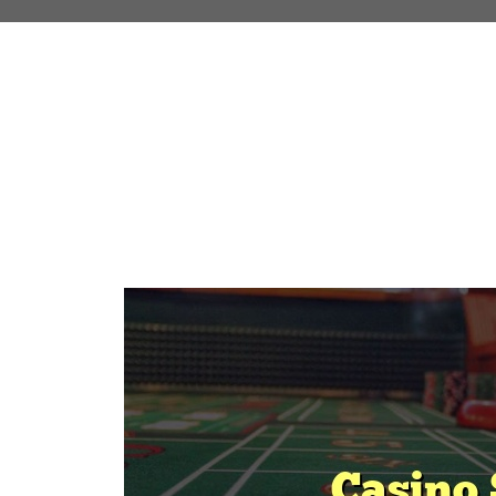
Aller
au
contenu