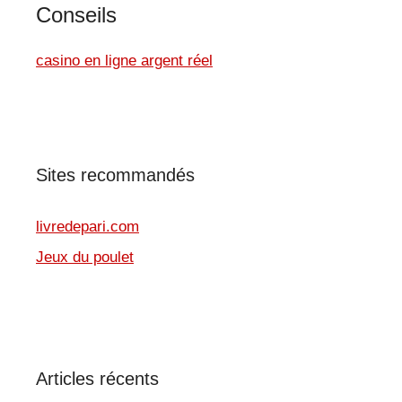
Conseils
casino en ligne argent réel
Sites recommandés
livredepari.com
Jeux du poulet
Articles récents