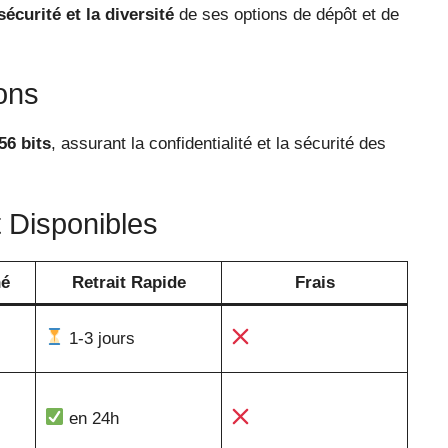
sécurité et la diversité
de ses options de dépôt et de
ons
56 bits
, assurant la confidentialité et la sécurité des
Disponibles
né
Retrait Rapide
Frais
1-3 jours
en 24h